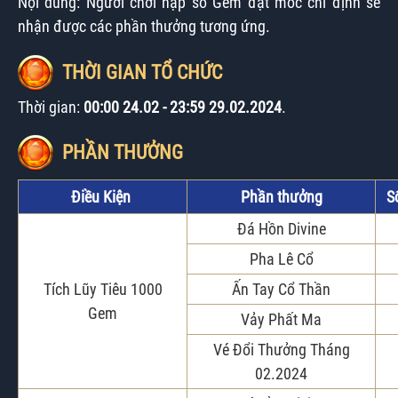
Nội dung: Người chơi nạp số Gem đạt mốc chỉ định sẽ
nhận được các phần thưởng tương ứng.
THỜI GIAN TỔ CHỨC
Thời gian:
00:00 24.02
- 23:59 29.02.2024
.
PHẦN THƯỞNG
Điều Kiện
Phần thưởng
S
Đá Hồn Divine
Pha Lê Cổ
Tích Lũy Tiêu 1000
Ấn Tay Cổ Thần
Gem
Vảy Phất Ma
Vé Đổi Thưởng Tháng
02.2024