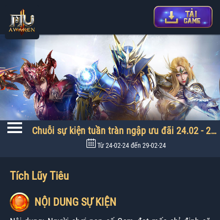
Chuỗi sự kiện tuần tràn ngập ưu đãi 24.02 - 29.02
Từ
24-02-24
đến
29-02-24
Tích Lũy Tiêu
NỘI DUNG SỰ KIỆN