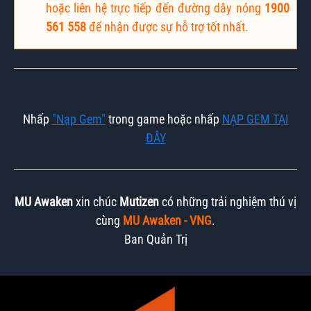
hoặc liên hệ trực tiếp đến đường dây nóng
1900
561 558
để nhận được sự hỗ trợ tốt nhất.
Nhấp
"Nạp Gem"
trong game hoặc nhấp
NẠP GEM TẠI
ĐÂY
MU Awaken
xin chúc
Mutizen
có những trải nghiệm thú vị
cùng
MU Awaken - VNG
.
Ban Quản Trị